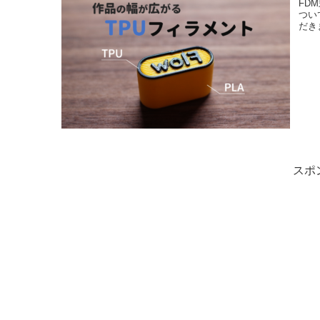
FD
つい
だき
スポ