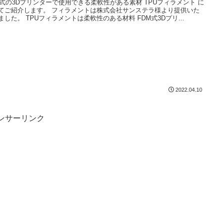
M式の3Dプリンターで使用できる柔軟性がある素材 TPUフィラメント に
てご紹介します。 フィラメントは株式会社サンステラ様より提供いた
ました。 TPUフィラメントは柔軟性のある材料 FDM式3Dプリ...
2022.04.10
ンサーリンク