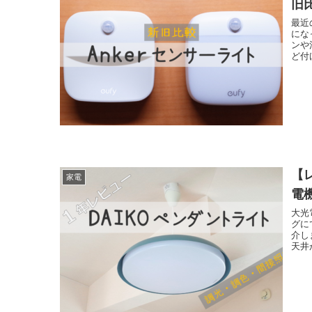
旧
最近
にな
ンや
ど付
【
家電
電
大光
グに
介し
天井が