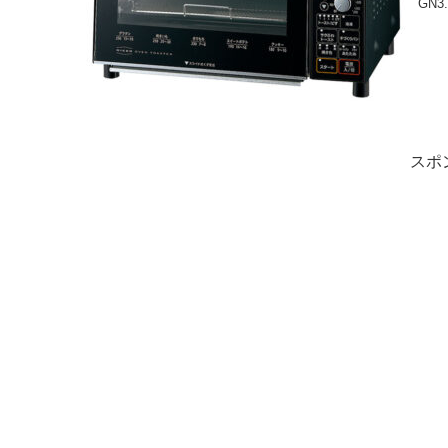
GN3.
スポ