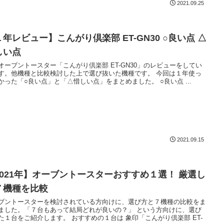
2021.09.25
年レビュー】こんがり倶楽部 ET-GN30 ○良い点 △
しい点
オーブントースター「こんがり倶楽部 ET-GN30」のレビューをしてい
す。他機種と比較検討した上で選び抜いた機種です。 今回は１年使っ
かった「○良い点」と「△惜しい点」をまとめました。 ○良い点 ...
2021.09.15
2021年】オーブントースターおすすめ１選！ 厳選し
７機種を比較
ブントースターを検討されている方向けに、選び方と７機種の比較をま
ました。「７台もあって結局どれが良いの？」 という方向けに、選び
た１台をご紹介します。 おすすめの１台は 象印「こんがり倶楽部 ET-