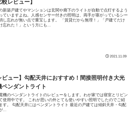
比較レビュー】
の新築戸建てやマンションは玄関や廊下のライトが自動で点灯するよう
っていますよね。人感センサー付きの照明は、両手が塞がっているシー
消し忘れが無い点で重宝します。 「賃貸だから無理！」「戸建てだけ
け忘れた！」という方にも...
2021.11.09
レビュー】勾配天井におすすめ！間接照明付き大光
機ペンダントライト
電機のペンダントライトのレビューをします。わが家では寝室とリビン
て使用中です。 これが思いの外とても使いやすい照明でしたのでご紹
ます。 勾配天井にはペンダントライト 最近の戸建ては傾斜天井・勾配
...