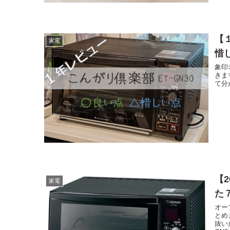
【１
家電
惜
象印
きま
て分
【
家電
た
オー
とめ
抜い